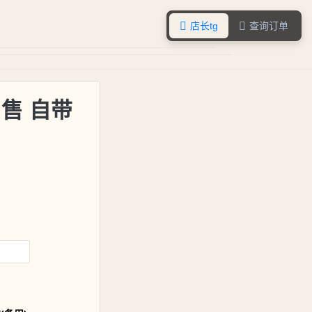
店长tg
查询订单


售 自带